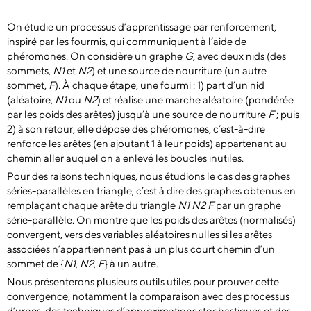
On étudie un processus d’apprentissage par renforcement,
inspiré par les fourmis, qui communiquent à l’aide de
phéromones. On considère un graphe
G
, avec deux nids (des
sommets,
N1
et
N2
) et une source de nourriture (un autre
sommet,
F
). À chaque étape, une fourmi : 1) part d’un nid
(aléatoire,
N1
ou
N2
) et réalise une marche aléatoire (pondérée
par les poids des arêtes) jusqu’à une source de nourriture
F
; puis
2) à son retour, elle dépose des phéromones, c’est-à-dire
renforce les arêtes (en ajoutant 1 à leur poids) appartenant au
chemin aller auquel on a enlevé les boucles inutiles.
Pour des raisons techniques, nous étudions le cas des graphes
séries-parallèles en triangle, c’est à dire des graphes obtenus en
remplaçant chaque arête du triangle
N1 N2 F
par un graphe
série-parallèle. On montre que les poids des arêtes (normalisés)
convergent, vers des variables aléatoires nulles si les arêtes
associées n’appartiennent pas à un plus court chemin d’un
sommet de {
N1
,
N2
,
F
} à un autre.
Nous présenterons plusieurs outils utiles pour prouver cette
convergence, notamment la comparaison avec des processus
d’urnes, des techniques d’approximations stochastiques et des