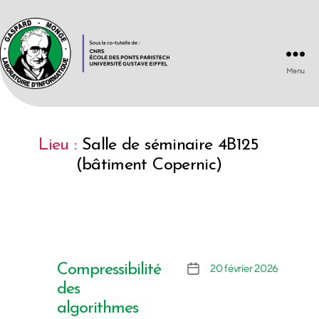
Menu
Laboratoire
d'Informatique
Gaspard-
Monge
Lieu :
Salle de séminaire 4B125
UMR
8049
(bâtiment Copernic)
Compressibilité
20 février 2026
Date
de
des
l’article
algorithmes