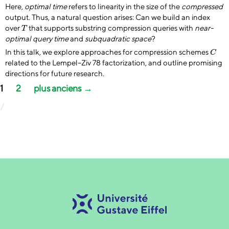
Here,
optimal time
refers to linearity in the size of the
compressed
output. Thus, a natural question arises: Can we build an index
T
over
that supports substring compression queries with
near-
T
optimal query time
and
subquadratic space
?
C
In this talk, we explore approaches for compression schemes
C
related to the Lempel–Ziv 78 factorization, and outline promising
directions for future research.
Pagination
1
2
plus anciens
→
des
publications