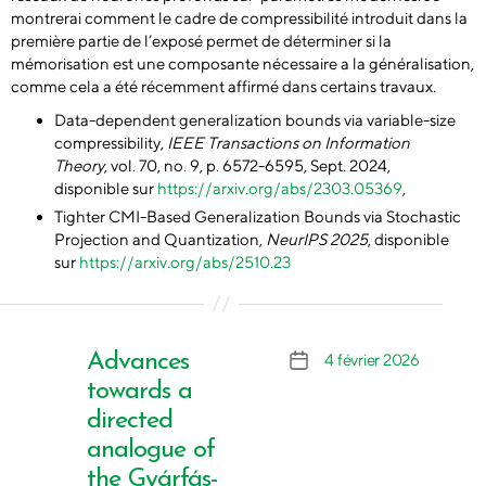
montrerai comment le cadre de compressibilité introduit dans la
première partie de l’exposé permet de déterminer si la
mémorisation est une composante nécessaire a la généralisation,
comme cela a été récemment affirmé dans certains travaux.
Data-dependent generalization bounds via variable-size
compressibility,
IEEE Transactions on Information
Theory
, vol. 70, no. 9, p. 6572-6595, Sept. 2024,
disponible sur
https://arxiv.org/abs/2303.05369
,
Tighter CMI-Based Generalization Bounds via Stochastic
Projection and Quantization,
NeurIPS 2025
, disponible
sur
https://arxiv.org/abs/2510.23
Advances
4 février 2026
Date
de
towards a
l’article
directed
analogue of
the Gyárfás-