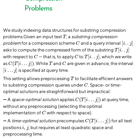
l’article
Problems
We study indexing data structures for substring compression
T
problems.Given an input text
, a
substring compression
T
C
[
i
.
.
j
]
[
.
.
]
problem
for a compression scheme
and a query interval
C
i
j
T
[
i
.
.
j
]
[
.
.
]
asks to compute the compressed form of the substring
T
i
j
C
C
T
[
i
.
.
j
]
[
.
.
]
with respect to
— that is, to apply
to
, which we write
C
C
T
i
j
C
(
T
[
i
…
j
]
)
C
T
(
[
…
]
)
as
. While
and
are given in advance, the interval
C
T
i
j
T
C
[
i
…
j
]
[
…
]
is specified at query time.
i
j
T
This setting allows preprocessing
to facilitate efficient answers
T
C
to substring compression queries under
. Space- or time-
C
optimal solutions are straightforward but impractical:
C
(
T
[
i
…
j
]
)
(
[
…
]
)
—
A
space-optimal solution
applies
at query time,
C
T
i
j
without any preprocessing (selecting the optimal
C
implementation of
with respect to space).
C
C
(
T
[
i
…
j
]
)
(
[
…
]
)
—
A
time-optimal solution
precomputes
for all text
C
T
i
j
i
,
j
,
positions
, but requires at least quadratic space and
i
j
preprocessing time.