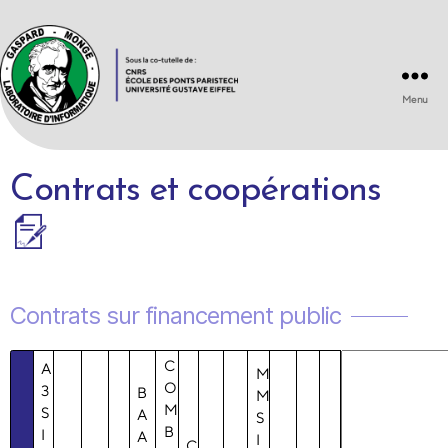
Menu
Laboratoire
d'Informatique
Gaspard-
Contrats et coopérations
Monge
UMR
8049
Contrats sur financement public
C
A
M
O
3
B
M
M
S
A
S
B
I
A
I
C