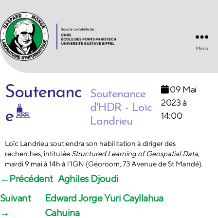
Menu
Laboratoire
d'Informatique
Gaspard-
Soutenanc
09 Mai
Monge
Soutenance
UMR
2023 à
d'HDR - Loïc
8049
e
14:00
Landrieu
Loïc Landrieu soutiendra son habilitation à diriger des
recherches, intitulée
Structured Learning of Geospatial Data
,
mardi 9 mai à 14h à l’IGN (Géoroom, 73 Avenue de St Mandé).
←
Aghiles Djoudi
Edward Jorge Yuri Cayllahua
→
Cahuina