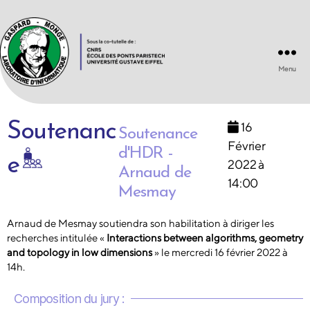
Menu
Laboratoire
d'Informatique
Gaspard-
Soutenanc
16
Monge
Soutenance
UMR
Février
d'HDR -
8049
e
2022 à
Arnaud de
14:00
Mesmay
Arnaud de Mesmay soutiendra son habilitation à diriger les
recherches intitulée «
Interactions between algorithms, geometry
and topology in low dimensions
» le mercredi 16 février 2022 à
14h.
Composition du jury :