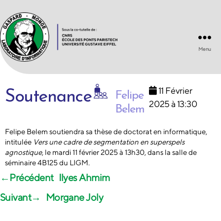
Menu
Laboratoire
d'Informatique
Gaspard-
11 Février
Monge
Soutenance
Felipe
UMR
2025 à 13:30
Belem
8049
Felipe Belem soutiendra sa thèse de doctorat en informatique,
intitulée
Vers une cadre de segmentation en superspels
agnostique
, le mardi 11 février 2025 à 13h30, dans la salle de
séminaire 4B125 du LIGM.
←
Ilyes Ahmim
→
Morgane Joly