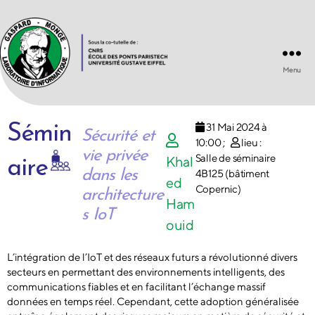
Menu
Laboratoire
d'Informatique
Gaspard-
31 Mai 2024 à
Sémin
Monge
Sécurité et
10:00
;
lieu :
UMR
vie privée
8049
Salle de séminaire
Khal
aire
dans les
4B125 (bâtiment
ed
Copernic)
architecture
Ham
s IoT
ouid
L’intégration de l’IoT et des réseaux futurs a révolutionné divers
secteurs en permettant des environnements intelligents, des
communications fiables et en facilitant l’échange massif
données en temps réel. Cependant, cette adoption généralisée