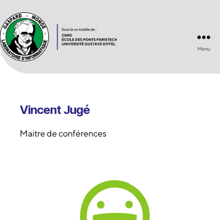
Menu
Laboratoire
d'Informatique
Gaspard-
Monge
UMR
Vincent Jugé
8049
Maitre de conférences