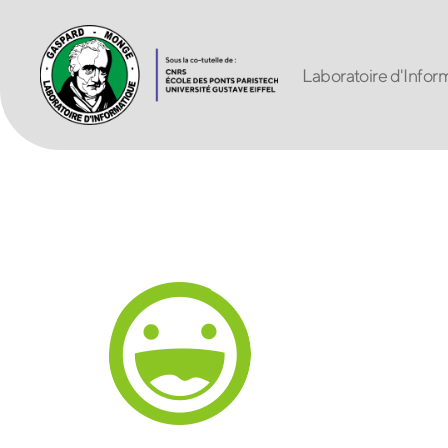
Laboratoire d'Inf
Laboratoire
d'Informatique
Gaspard-
Monge
UMR
8049