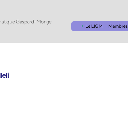
ormatique Gaspard-Monge
Le LIGM
Membres
leli