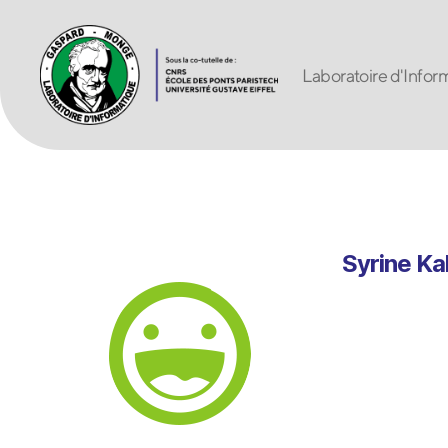
Laboratoire d'Inf
Laboratoire
d'Informatique
Gaspard-
Monge
UMR
8049
Syrine Kal