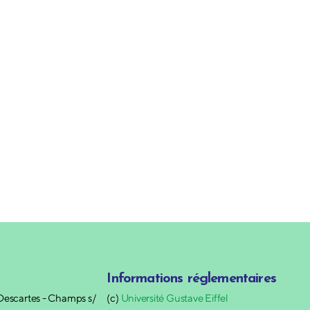
Informations réglementaires
Descartes - Champs s/
(c)
Université Gustave Eiffel