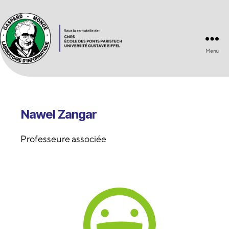
Menu
Laboratoire
d'Informatique
Gaspard-
Monge
UMR
Nawel Zangar
8049
Professeure associée