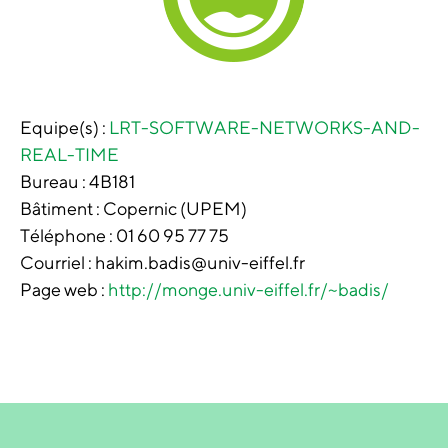
Equipe(s) :
LRT-SOFTWARE-NETWORKS-AND-
REAL-TIME
Bureau :
4B181
Bâtiment :
Copernic (UPEM)
Téléphone :
01 60 95 77 75
Courriel : hakim.badis@univ-eiffel.fr
Page web :
http://monge.univ-eiffel.fr/~badis/