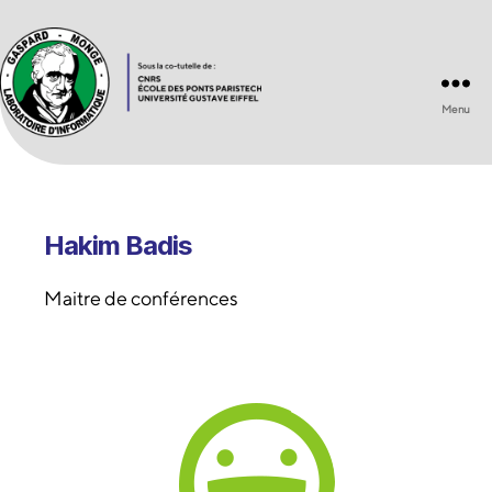
Menu
Laboratoire
d'Informatique
Gaspard-
Monge
UMR
Hakim Badis
8049
Maitre de conférences