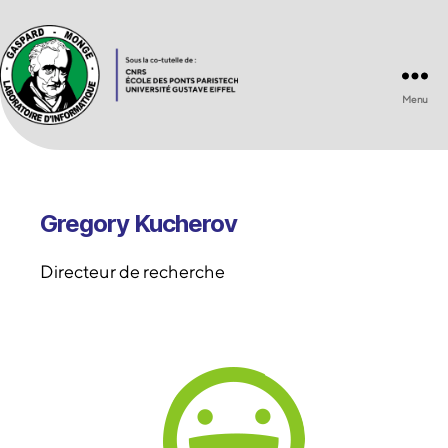
Menu
Laboratoire
d'Informatique
Gaspard-
Monge
UMR
Gregory Kucherov
8049
Directeur de recherche