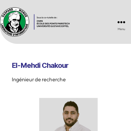
Menu
Laboratoire
d'Informatique
Gaspard-
Monge
UMR
El-Mehdi Chakour
8049
Ingénieur de recherche