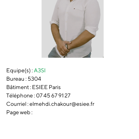
Equipe(s) :
A3SI
Bureau :
5304
Bâtiment :
ESIEE Paris
Téléphone :
07 45 67 91 27
Courriel : elmehdi.chakour@esiee.fr
Page web :