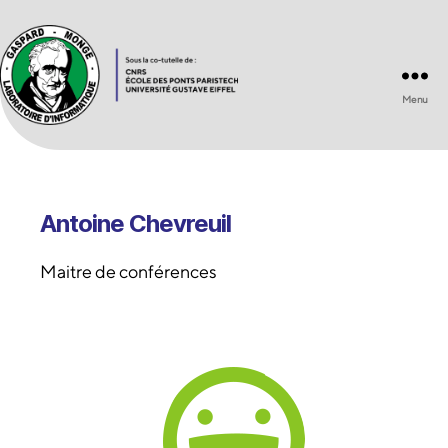
Menu
Laboratoire
d'Informatique
Gaspard-
Monge
UMR
Antoine Chevreuil
8049
Maitre de conférences