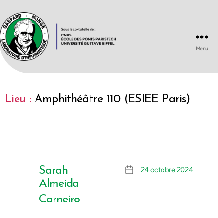
Menu
Laboratoire
d'Informatique
Gaspard-
Monge
Lieu :
Amphithéâtre 110 (ESIEE Paris)
UMR
8049
Sarah
24 octobre 2024
Date
de
Almeida
l’article
Carneiro